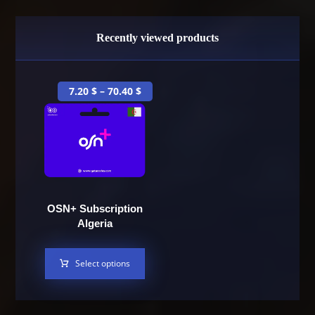
Recently viewed products
7.20
$
–
70.40
$
OSN+ Subscription
Algeria
Select options