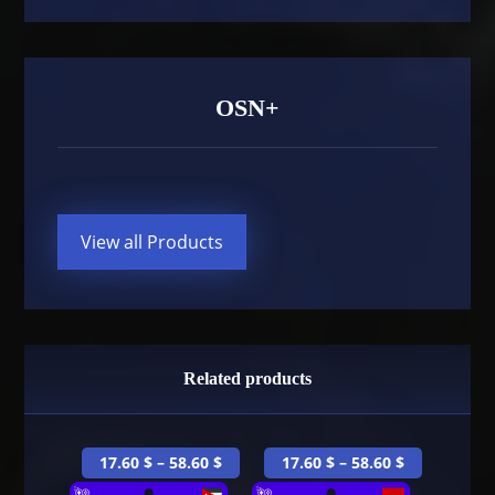
OSN+
View all Products
Related products
17.60
$
–
58.60
$
17.60
$
–
58.60
$