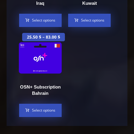
Iraq
Kuwait
Select options
Select options
25.50
$
–
83.00
$
OSN+ Subscription
Bahrain
Select options