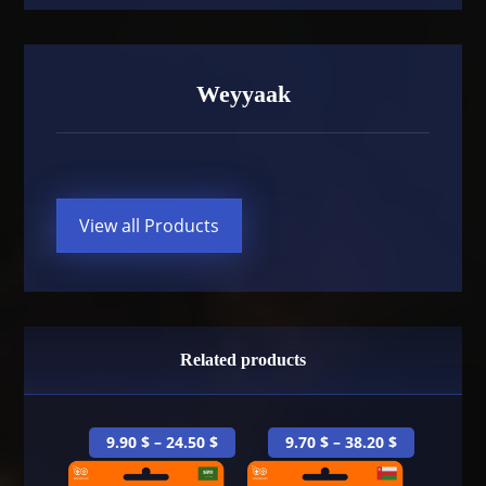
Weyyaak
View all Products
Related products
9.90
$
–
24.50
$
9.70
$
–
38.20
$