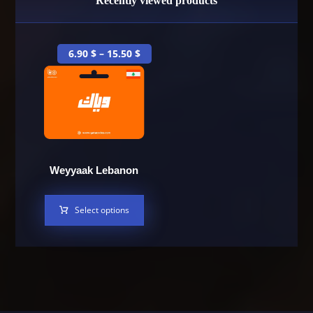
Recently viewed products
6.90
$
–
15.50
$
Weyyaak Lebanon
Select options