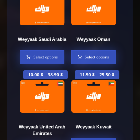
Weyyaak Saudi Arabia
Weyyaak Oman
Select options
Select options
10.00
$
–
38.90
$
11.50
$
–
25.50
$
Weyyaak United Arab
Weyyaak Kuwait
Emirates