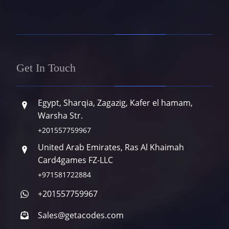
Get In Touch
Egypt, Sharqia, Zagazig, Kafer el hamam,
Warsha Str.
+201557759967
United Arab Emirates, Ras Al Khaimah
Card4games FZ-LLC
+971581722884
+201557759967
Sales@getacodes.com