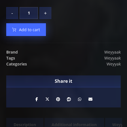
-
+
Add to cart
Brand
Weyyaak
Tags
Weyyaak
Categories
Weyyak
Description
Additional information
Weyya