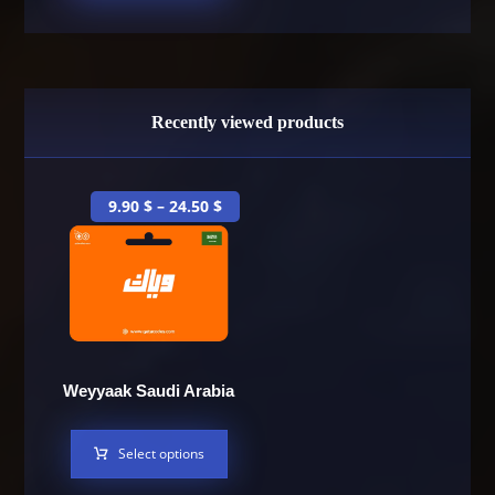
Recently viewed products
9.90
$
–
24.50
$
Weyyaak Saudi Arabia
Select options