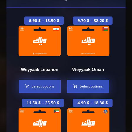
6.90
$
–
15.50
$
9.70
$
–
38.20
$
Weyyaak Lebanon
Weyyaak Oman
Select options
Select options
11.50
$
–
25.50
$
4.90
$
–
18.30
$