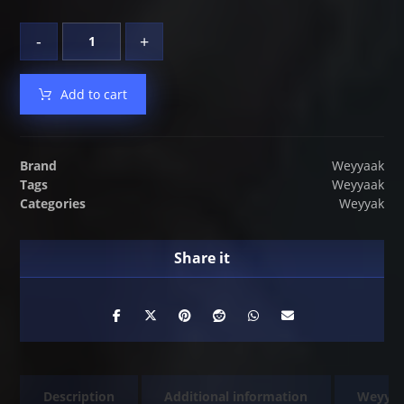
-
+
Add to cart
Brand
Weyyaak
Tags
Weyyaak
Categories
Weyyak
Description
Additional information
Weyya