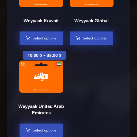
Weyyaak Kuwait
Weyyaak Global
Select options
Select options
10.00
$
–
38.90
$
Weyyaak United Arab
Emirates
Select options